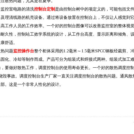
注散热问题，尤其是在夏季。
监控室电路的清洗
控制台定制
是由控制台树中的项定义的，可能包括文
备及理清线路的机壳设备。通过将设备放置在控制台上，不仅让人感觉到
提高工作人员的工作效率。一个好的控制台图像可以改善监控室的整体视
和耐久性，控制站工效学系统的设计，从工作台高度、显示距离和倾角、
健康舒适。
热问题
监控操作台
整个柜体采用的1.2毫米～1.5毫米SPCC钢板经裁剪
温固化、冷却等制作而成。产品可分为组装式和焊接式两种。组装式加工
为，要做好散热工作，调度控制台的使用寿命更长。一个好的散热调度控
烧毁事故。调度控制台生产厂家一直关注调度控制台的散热问题。通风散
腿部。这是一个非常人性化的设计。