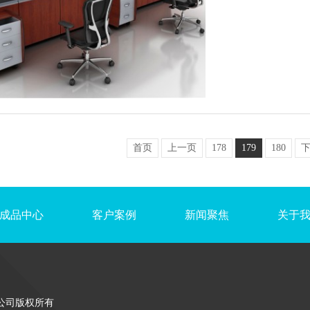
首页
上一页
178
179
180
成品中心
客户案例
新闻聚焦
关于
公司版权所有