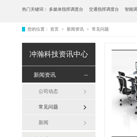
热门关键词：
多媒体指挥调度台
交通指挥调度台
智能
您的位置：
首页
>
新闻资讯
>
常见问题
冲瀚科技资讯中心
新闻资讯
公司动态
常见问题
新闻