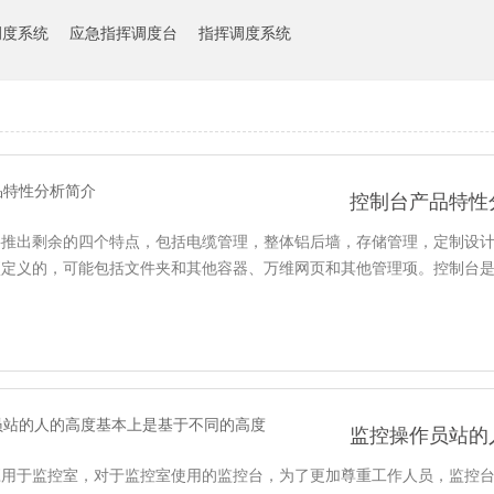
调度系统
应急指挥调度台
指挥调度系统
控制台产品特性
将推出剩余的四个特点，包括电缆管理，整体铝后墙，存储管理，定制设计
项定义的，可能包括文件夹和其他容器、万维网页和其他管理项。控制台
监控操作员站的
应用于监控室，对于监控室使用的监控台，为了更加尊重工作人员，监控