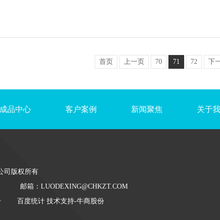
首页
上一页
70
71
72
下
成品中心
客户案例
新闻聚焦
关于
公司版权所有
邮箱：LUODEXING@CHKZT.COM
号
百度统计 技术支持-牛商股份