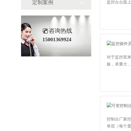
定制案例
监控台台面
咨询热线
15001369924
对于监控室
板，承重大
控制台厂家
单层（每个