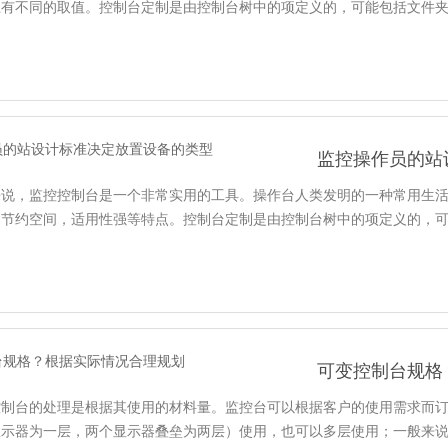
上有不同的取值。控制台定制是由控制台树中的项定义的，可能包括文件
监控操作员的站
来说，监控控制台是一个非常实用的工具。操作台人类发明的一种常用生
，节约空间，适用性强等特点。控制台定制是由控制台树中的项定义的，
可变控制台规格
控制台的处理是根据其使用的材料量。监控台可以根据客户的使用需求而
显示器为一层，两个显示器叠垒为两层）使用，也可以多层使用；一般来