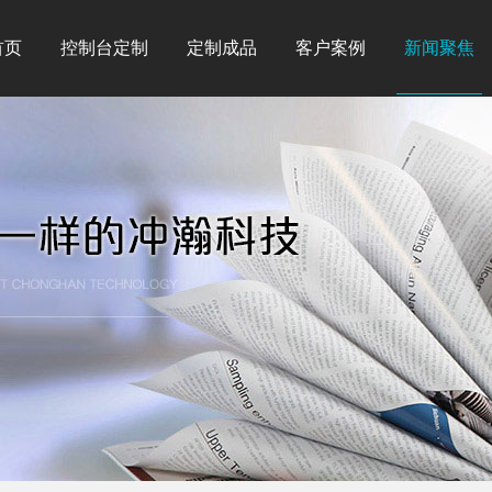
首页
控制台定制
定制成品
客户案例
新闻聚焦