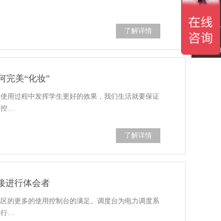
在线留言
了解详情
微信扫一
何完美“化妆”
的使用过程中发挥学生更好的效果，我们生活就要保证
。控…
了解详情
直接进行体会者
地区的更多的使用控制台的满足。调度台为电力调度系
进行…