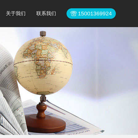
15001369924
关于我们
联系我们