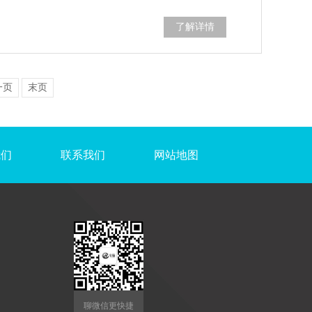
了解详情
一页
末页
我们
联系我们
网站地图
聊微信更快捷